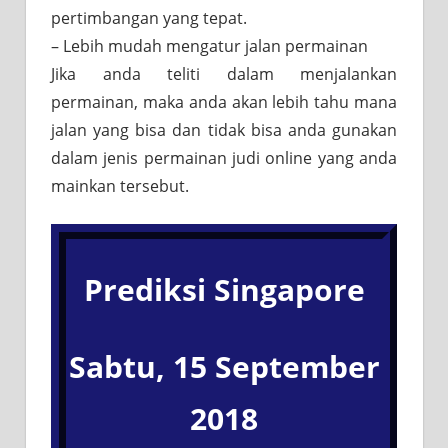
pertimbangan yang tepat.
– Lebih mudah mengatur jalan permainan
Jika anda teliti dalam menjalankan
permainan, maka anda akan lebih tahu mana
jalan yang bisa dan tidak bisa anda gunakan
dalam jenis permainan judi online yang anda
mainkan tersebut.
Prediksi Singapore
Sabtu, 15 September
2018