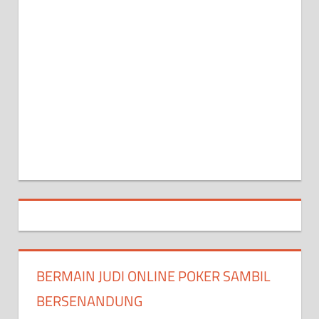
BERMAIN JUDI ONLINE POKER SAMBIL
BERSENANDUNG