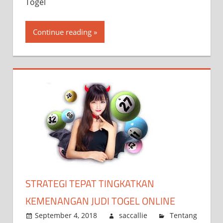
Togel
Yang
Selalu
Continue reading
Di
Utamakan
STRATEGI TEPAT TINGKATKAN
KEMENANGAN JUDI TOGEL ONLINE
September 4, 2018
saccallie
Tentang