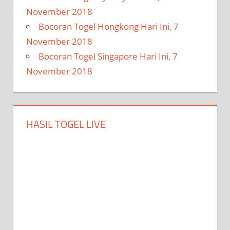
November 2018
Bocoran Togel Hongkong Hari Ini, 7
November 2018
Bocoran Togel Singapore Hari Ini, 7
November 2018
HASIL TOGEL LIVE