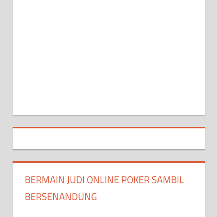
BERMAIN JUDI ONLINE POKER SAMBIL
BERSENANDUNG