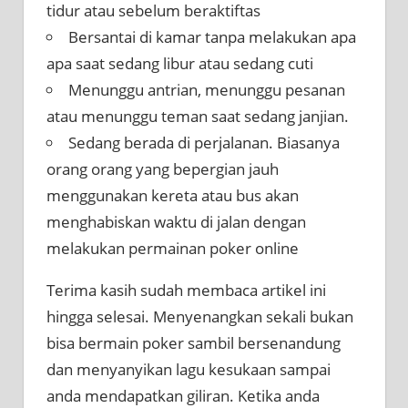
tidur atau sebelum beraktiftas
Bersantai di kamar tanpa melakukan apa
apa saat sedang libur atau sedang cuti
Menunggu antrian, menunggu pesanan
atau menunggu teman saat sedang janjian.
Sedang berada di perjalanan. Biasanya
orang orang yang bepergian jauh
menggunakan kereta atau bus akan
menghabiskan waktu di jalan dengan
melakukan permainan poker online
Terima kasih sudah membaca artikel ini
hingga selesai. Menyenangkan sekali bukan
bisa bermain poker sambil bersenandung
dan menyanyikan lagu kesukaan sampai
anda mendapatkan giliran. Ketika anda