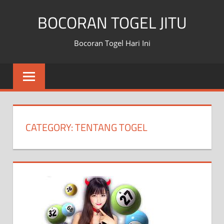
Skip
BOCORAN TOGEL JITU
to
content
Bocoran Togel Hari Ini
CATEGORY:
TENTANG TOGEL