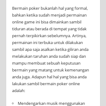
Bermain poker bukanlah hal yang formal,
bahkan ketika sudah menjadi permainan
online game ini bisa dimainkan sambil
tiduran atau berada di tempat yang tidak
pernah terpikirkan sebelumnya. Artinya,
permainan ini terbuka untuk dilakukan
sambil apa saja asalkan ketika giliran anda
melakukan taruhan anda sudah siap dan
mampu membuat sebuah keputusan
bermain yang matang untuk kemenangan
anda juga. Adapun hal hal yang bisa anda
lakukan sambil bermain poker online
adalah:
Mendengarkan musik menggunakan