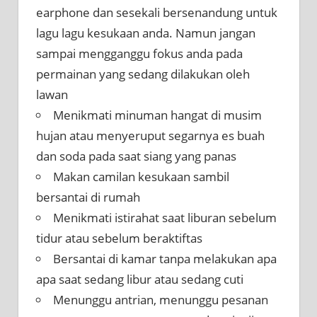
earphone dan sesekali bersenandung untuk
lagu lagu kesukaan anda. Namun jangan
sampai mengganggu fokus anda pada
permainan yang sedang dilakukan oleh
lawan
Menikmati minuman hangat di musim
hujan atau menyeruput segarnya es buah
dan soda pada saat siang yang panas
Makan camilan kesukaan sambil
bersantai di rumah
Menikmati istirahat saat liburan sebelum
tidur atau sebelum beraktiftas
Bersantai di kamar tanpa melakukan apa
apa saat sedang libur atau sedang cuti
Menunggu antrian, menunggu pesanan