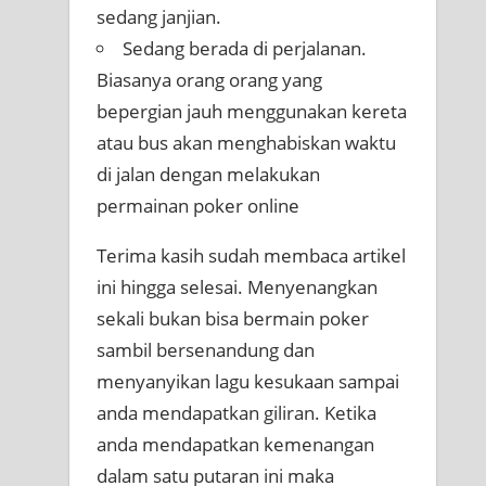
sedang janjian.
Sedang berada di perjalanan.
Biasanya orang orang yang
bepergian jauh menggunakan kereta
atau bus akan menghabiskan waktu
di jalan dengan melakukan
permainan poker online
Terima kasih sudah membaca artikel
ini hingga selesai. Menyenangkan
sekali bukan bisa bermain poker
sambil bersenandung dan
menyanyikan lagu kesukaan sampai
anda mendapatkan giliran. Ketika
anda mendapatkan kemenangan
dalam satu putaran ini maka