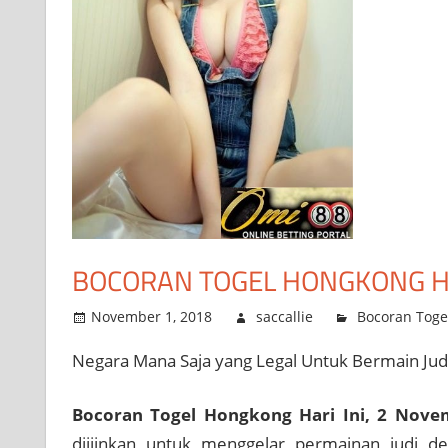
BOCORAN TOGEL HONGKONG HA
November 1, 2018
saccallie
Bocoran Toge
Negara Mana Saja yang Legal Untuk Bermain Jud
Bocoran Togel Hongkong Hari Ini, 2 Nove
diijinkan untuk menggelar permainan judi den