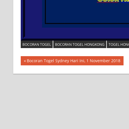
BOCORAN TOGEL
BOCORAN TOGEL HONGKONG
TOGEL HON
Previous
Bocoran Togel Sydney Hari Ini, 1 November 2018
Post
Post:
navigation