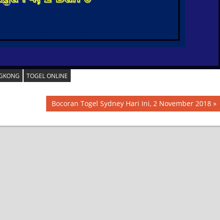
GKONG
TOGEL ONLINE
Next
Bocoran Togel Sydney Hari Ini, 2 November 2018
Post: