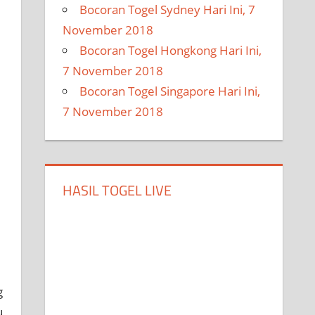
Bocoran Togel Sydney Hari Ini, 7
November 2018
Bocoran Togel Hongkong Hari Ini,
7 November 2018
Bocoran Togel Singapore Hari Ini,
7 November 2018
HASIL TOGEL LIVE
g
u