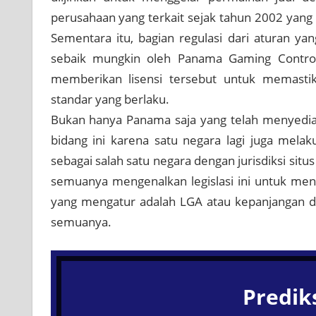
perusahaan yang terkait sejak tahun 2002 yang l
Sementara itu, bagian regulasi dari aturan ya
sebaik mungkin oleh Panama Gaming Control
memberikan lisensi tersebut untuk memast
standar yang berlaku.
Bukan hanya Panama saja yang telah menyediak
bidang ini karena satu negara lagi juga mela
sebagai salah satu negara dengan jurisdiksi situ
semuanya mengenalkan legislasi ini untuk men
yang mengatur adalah LGA atau kepanjangan da
semuanya.
Predik