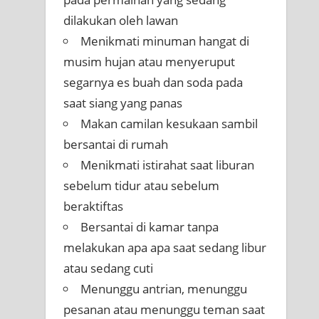
dilakukan oleh lawan
Menikmati minuman hangat di
musim hujan atau menyeruput
segarnya es buah dan soda pada
saat siang yang panas
Makan camilan kesukaan sambil
bersantai di rumah
Menikmati istirahat saat liburan
sebelum tidur atau sebelum
beraktiftas
Bersantai di kamar tanpa
melakukan apa apa saat sedang libur
atau sedang cuti
Menunggu antrian, menunggu
pesanan atau menunggu teman saat