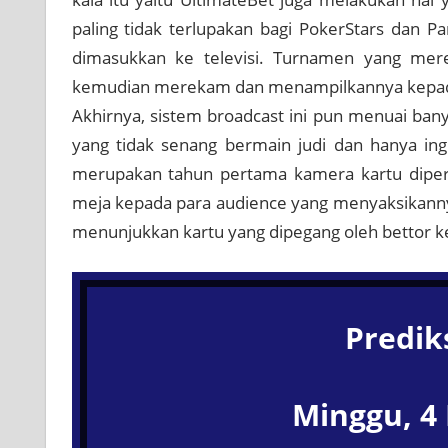
paling tidak terlupakan bagi PokerStars dan 
dimasukkan ke televisi. Turnamen yang mere
kemudian merekam dan menampilkannya kepada
Akhirnya, sistem broadcast ini pun menuai ban
yang tidak senang bermain judi dan hanya ing
merupakan tahun pertama kamera kartu diper
meja kepada para audience yang menyaksikanny
menunjukkan kartu yang dipegang oleh bettor ke
Predik
Minggu, 4