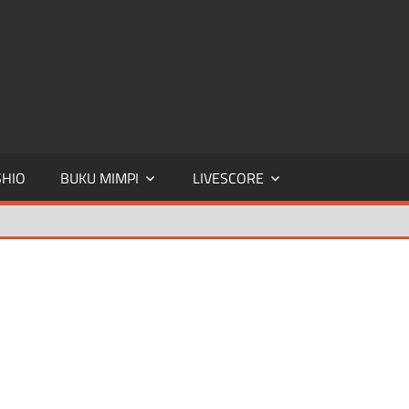
SHIO
BUKU MIMPI
LIVESCORE