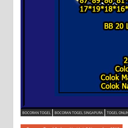
BOCORAN TOGEL
BOCORAN TOGEL SINGAPURA
TOGEL ONLI