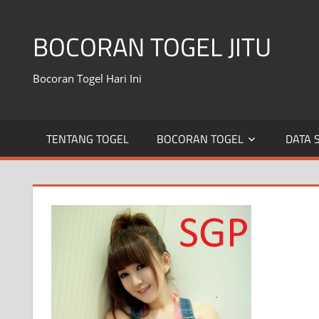
Skip
to
BOCORAN TOGEL JITU
content
Bocoran Togel Hari Ini
TENTANG TOGEL
BOCORAN TOGEL
DATA 