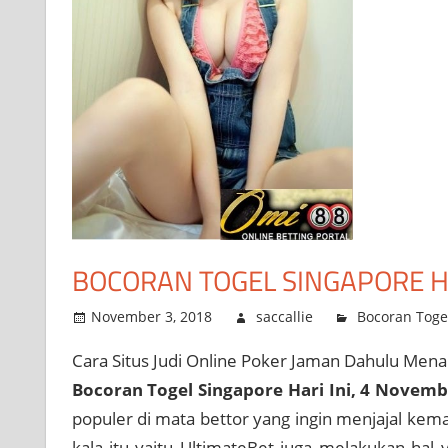
BOCORAN TOGEL SINGAPORE HA
November 3, 2018
saccallie
Bocoran Toge
Cara Situs Judi Online Poker Jaman Dahulu Menar
Bocoran Togel Singapore Hari Ini, 4 Novemb
populer di mata bettor yang ingin menjajal kema
kala itu yaitu UltimateBet juga melakukan ha