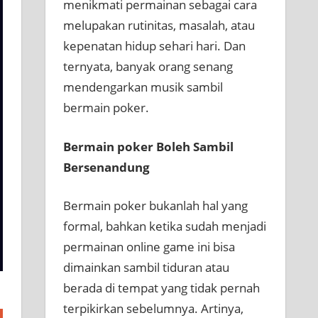
menikmati permainan sebagai cara
melupakan rutinitas, masalah, atau
kepenatan hidup sehari hari. Dan
ternyata, banyak orang senang
mendengarkan musik sambil
bermain poker.
Bermain poker Boleh Sambil
Bersenandung
Bermain poker bukanlah hal yang
formal, bahkan ketika sudah menjadi
permainan online game ini bisa
dimainkan sambil tiduran atau
berada di tempat yang tidak pernah
terpikirkan sebelumnya. Artinya,