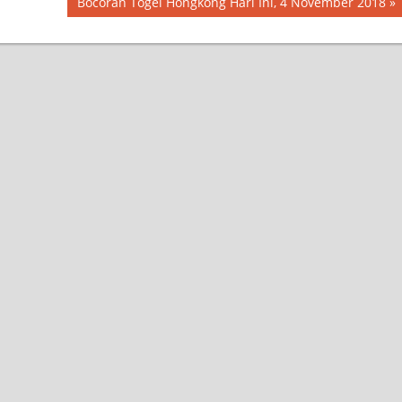
Next
Bocoran Togel Hongkong Hari Ini, 4 November 2018
Post: